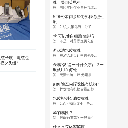
准，美国英思科
答：有限空间作业各种气体...
SF6气体有哪些化学和物理性
质
答：知识 六氟化硫，分子...
苯 可以使白细胞增多吗
答：苯是一种芳香烃类化合...
游泳池水质标准
答：在游泳池设计中首先要...
电缆长度，电缆包
加权探头组件
金属“镍”是一种什么东西？一
般被用在何处
答：元素名称：镍 元素原...
如何除室内挥发性有机物?
答：挥发性有机物含量超标...
水质检测石油类标准
答：1,硫化物应该小于等...
苯的属性？
答：只能知道苯的一般属性...
什么是气体溶解度