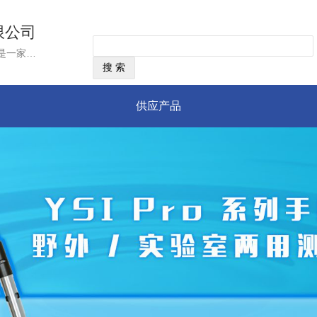
限公司
经营范围：美国YSI公司,成立于1948年,是一家雇员拥有制企业，总部位于美国俄亥俄州，是目前世界上唯一一家同时掌握水质与流速流量测量技术的集团公司。YSI集团作为国际上领先的水质、流速流量监测仪器制造商，以世界领先的传感器技术为核心，不断推出最先进的水质和流量监测产品、技术和服务，致力于为用户提供准确、可靠和高品质的测量仪器和服务
供应产品