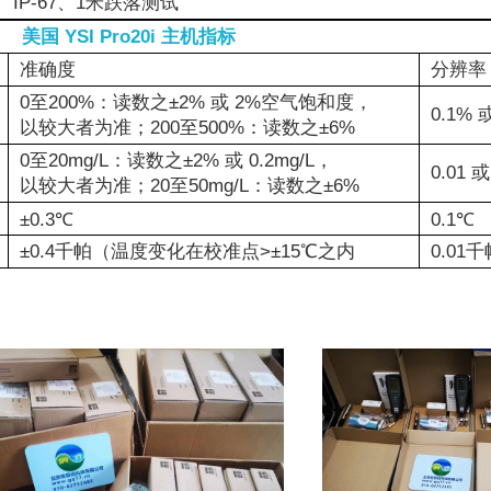
、IP-67、1米跌落测试
美国 YSI Pro20i 主机指标
准确度
分辨率
0至200%：读数之±2% 或 2%空气饱和度，
0.1% 
以较大者为准；200至500%：读数之±6%
0至20mg/L：读数之±2% 或 0.2mg/L，
0.01 或
以较大者为准；20至50mg/L：读数之±6%
±0.3℃
0.1℃
±0.4千帕（温度变化在校准点>±15℃之内
0.01千