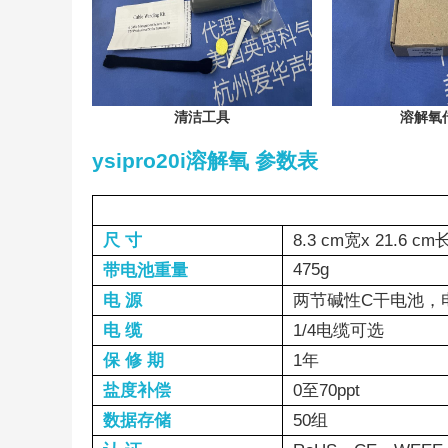
清洁工具
溶解氧
ysipro20i溶解氧 参数表
尺 寸
8.3 cm宽x 21.6 cm
475g
带电池重量
电 源
两节碱性C干电池，电
电 缆
1/4电缆可选
保 修 期
1年
盐度补偿
0至70ppt
数据存储
50组