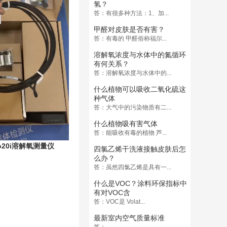
氢？
答：有很多种方法：1、加...
甲醛对皮肤是否有害？
答：有毒的 甲醛俗称福尔...
溶解氧浓度与水体中的氮循环
有何关系？
答：溶解氧浓度与水体中的...
什么植物可以吸收二氧化硫这
种气体
答：大气中的污染物质有二...
什么植物吸有害气体
答：能吸收有毒的植物 芦...
ro20i溶解氧测量仪
四氯乙烯干洗液接触皮肤后怎
么办？
答：虽然四氯乙烯是具有一...
什么是VOC？涂料环保指标中
有对VOC含
答：VOC是 Volat...
最新室内空气质量标准
答：__________...