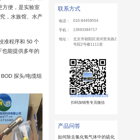
更方便，是实验室
联系方式
研究，水族馆、水产
010-84459554
电话：
13693384717
手机：
地址：
北京市朝阳区清河营东路2
准程序和 50 个
号院2号楼1111室
件下也能提供多年的
BOD 探头/电缆组
扫码加销售专员微信
产品问答
如何除去氯化氢气体中的硫化