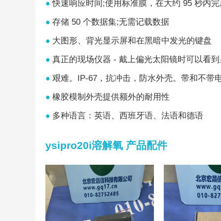
快速响应时间;使用标准膜，在大约 95 秒内
●
存储 50 个数据集;无需记载数据
●
大图形、背光显示屏和在黑暗中发光的键盘
●
真正的现场仪器 - 戴上偏光太阳镜时可以看
●
艰难。IP-67，抗冲击，防水外壳。带和不带
●
橡胶模制外壳提供额外的耐用性
●
多种语言：英语、西班牙语、法语和德语
●
ysipro20i溶解氧 产品配件