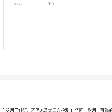
价格：
面议
国标，广泛用于科研、环保以及第三方检测！ 坚固、耐用、可靠的YSI