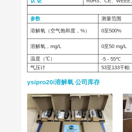
认 证
RoHS、CE、WEEE
参数
测量范围
溶解氧（空气饱和度，%）
0至500%
溶解氧，mg/L
0至50 mg/L
温度（℃）
-5 - 55℃
气压计
53至133千帕
ysipro20i溶解氧 公司库存