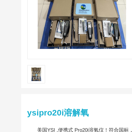
ysipro20i溶解氧
美国YSI ,便携式 Pro20i溶氧仪！符合