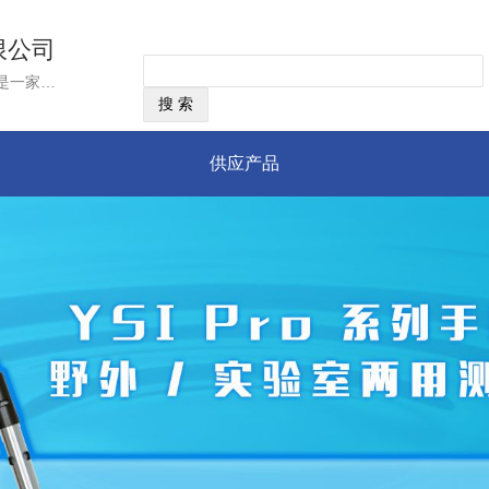
限公司
经营范围：美国YSI公司,成立于1948年,是一家雇员拥有制企业，总部位于美国俄亥俄州，是目前世界上唯一一家同时掌握水质与流速流量测量技术的集团公司。YSI集团作为国际上领先的水质、流速流量监测仪器制造商，以世界领先的传感器技术为核心，不断推出最先进的水质和流量监测产品、技术和服务，致力于为用户提供准确、可靠和高品质的测量仪器和服务
供应产品